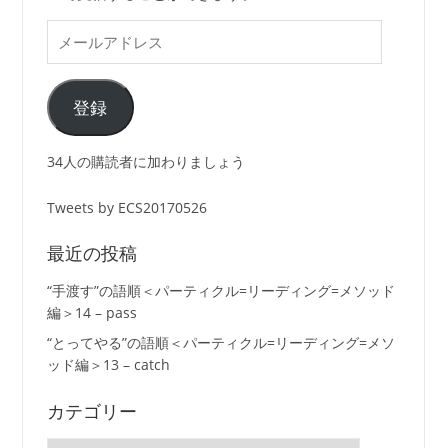
メ
ー
ル
ア
登録
ド
レ
34人の購読者に加わりましょう
ス
Tweets by ECS20170526
最近の投稿
“手渡す”の語順＜パーティクル=リーディング=メソッド
編＞14 – pass
“とってやる”の語順＜パーティクル=リーディング=メソ
ッド編＞13 – catch
カテゴリー
カ