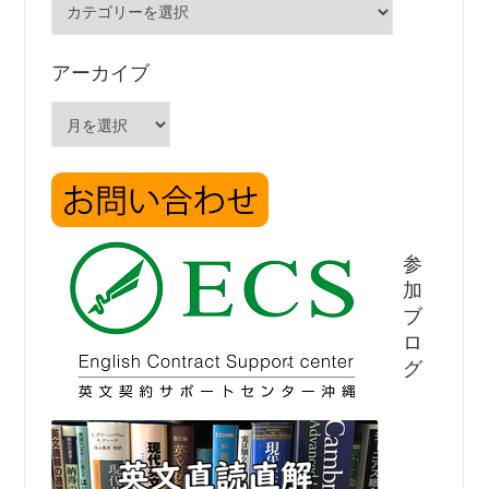
テ
ゴ
リ
アーカイブ
ー
ア
ー
カ
イ
ブ
参
加
ブ
ロ
グ