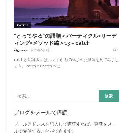
CATCH
“とってやる”の語順＜パーティクル=リーデ
ィング=メソッド編＞13 – catch
eigo-ecs
2023年5月6日
1
catchと助詞 今回は、catchに組み込まれた助詞を見てみまし
ょう。 catch A Bcatch A(に)...
検
索:
ブログをメールで購読
メールアドレスを記入して購読すれば、更新をメー
ルで受信することができます。