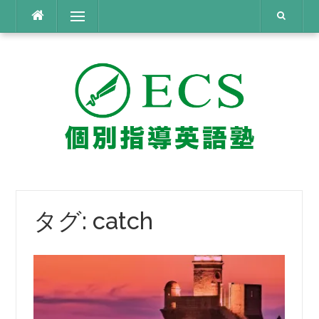
コ
メニュー
ン
テ
ン
ツ
へ
ス
キ
ッ
プ
タグ:
catch