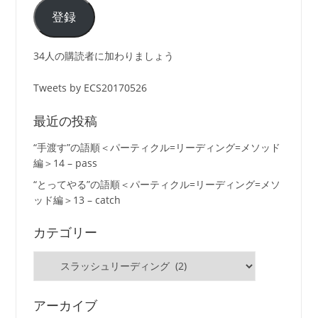
ア
登録
ド
レ
34人の購読者に加わりましょう
ス
Tweets by ECS20170526
最近の投稿
“手渡す”の語順＜パーティクル=リーディング=メソッド
編＞14 – pass
“とってやる”の語順＜パーティクル=リーディング=メソ
ッド編＞13 – catch
カテゴリー
カ
テ
ゴ
リ
アーカイブ