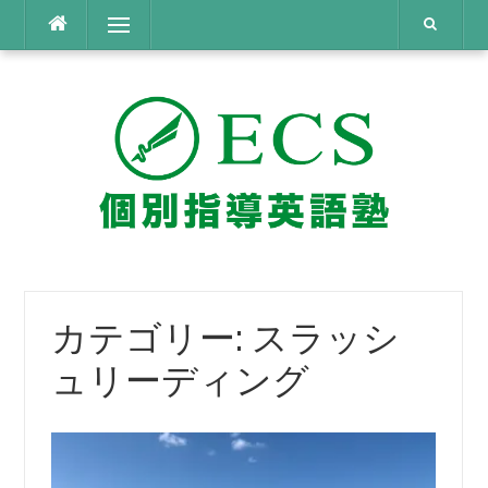
コ
メニュー
ン
テ
ン
ツ
へ
ス
キ
ッ
プ
カテゴリー:
スラッシ
ュリーディング