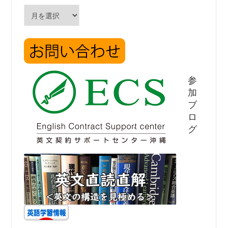
ー
ア
ー
カ
イ
ブ
参
加
ブ
ロ
グ